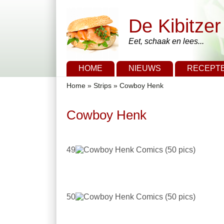
Overslaan en naar de algemene inhoud gaan
Skip to search
De Kibitzer
Eet, schaak en lees...
Hoofdmenu
HOME
NIEUWS
RECEPT
U bent hier
Home
»
Strips
»
Cowboy Henk
Cowboy Henk
49
50