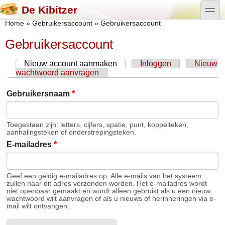
Overslaan en naar de algemene inhoud gaan
Skip to search
toggle
De Kibitzer
U bent hier
Home
»
Gebruikersaccount
»
Gebruikersaccount
Gebruikersaccount
Nieuw account aanmaken
(actieve tabblad)
Inloggen
Nieuw
Primaire tabs
wachtwoord aanvragen
Gebruikersnaam
*
Toegestaan zijn: letters, cijfers, spatie, punt, koppelteken,
aanhalingsteken of onderstrepingsteken.
E-mailadres
*
Geef een geldig e-mailadres op. Alle e-mails van het systeem
zullen naar dit adres verzonden worden. Het e-mailadres wordt
niet openbaar gemaakt en wordt alleen gebruikt als u een nieuw
wachtwoord wilt aanvragen of als u nieuws of herinneringen via e-
mail wilt ontvangen.