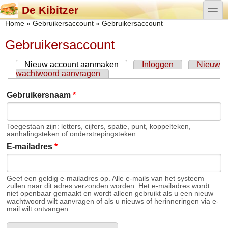
Overslaan en naar de algemene inhoud gaan
Skip to search
toggle
De Kibitzer
U bent hier
Home
»
Gebruikersaccount
»
Gebruikersaccount
Gebruikersaccount
Nieuw account aanmaken
(actieve tabblad)
Inloggen
Nieuw
Primaire tabs
wachtwoord aanvragen
Gebruikersnaam
*
Toegestaan zijn: letters, cijfers, spatie, punt, koppelteken,
aanhalingsteken of onderstrepingsteken.
E-mailadres
*
Geef een geldig e-mailadres op. Alle e-mails van het systeem
zullen naar dit adres verzonden worden. Het e-mailadres wordt
niet openbaar gemaakt en wordt alleen gebruikt als u een nieuw
wachtwoord wilt aanvragen of als u nieuws of herinneringen via e-
mail wilt ontvangen.