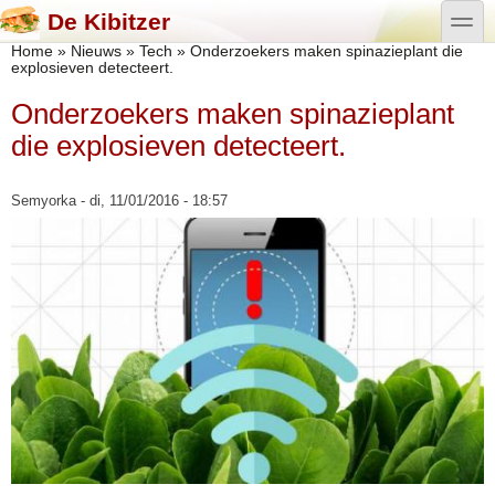
Overslaan en naar de algemene inhoud gaan
Skip to search
toggle
De Kibitzer
U bent hier
Home
»
Nieuws
»
Tech
»
Onderzoekers maken spinazieplant die
explosieven detecteert.
Onderzoekers maken spinazieplant
die explosieven detecteert.
Semyorka
- di, 11/01/2016 - 18:57