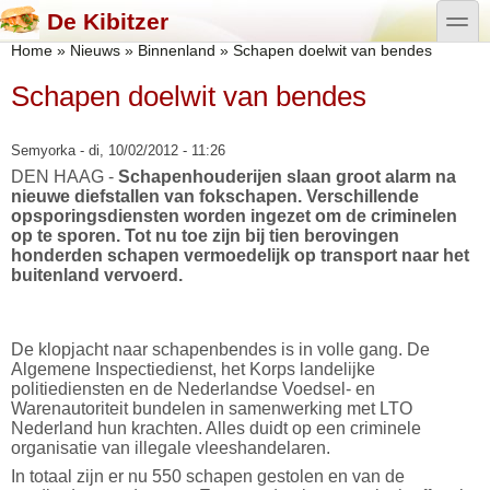
Overslaan en naar de algemene inhoud gaan
Skip to search
toggle
De Kibitzer
U bent hier
Home
»
Nieuws
»
Binnenland
»
Schapen doelwit van bendes
Schapen doelwit van bendes
Semyorka
- di, 10/02/2012 - 11:26
DEN HAAG
-
Schapenhouderijen slaan groot alarm na
nieuwe diefstallen van fokschapen. Verschillende
opsporingsdiensten worden ingezet om de criminelen
op te sporen. Tot nu toe zijn bij tien berovingen
honderden schapen vermoedelijk op transport naar het
buitenland vervoerd.
De klopjacht naar schapenbendes is in volle gang. De
Algemene Inspectiedienst, het Korps landelijke
politiediensten en de Nederlandse Voedsel- en
Warenautoriteit bundelen in samenwerking met LTO
Nederland hun krachten. Alles duidt op een criminele
organisatie van illegale vleeshandelaren.
In totaal zijn er nu 550 schapen gestolen en van de