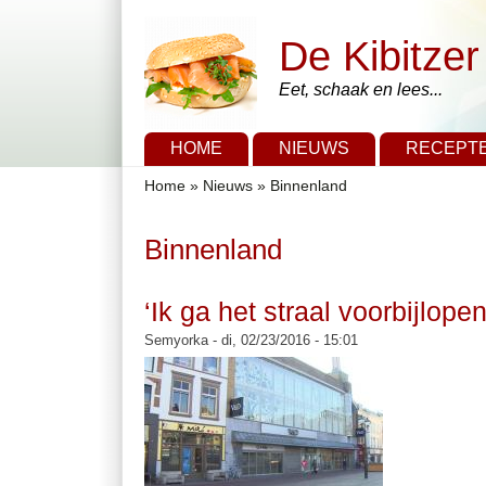
Overslaan en naar de algemene inhoud gaan
Skip to search
De Kibitzer
Eet, schaak en lees...
Hoofdmenu
HOME
NIEUWS
RECEPT
U bent hier
Home
»
Nieuws
»
Binnenland
Binnenland
‘Ik ga het straal voorbijlo
Semyorka
- di, 02/23/2016 - 15:01