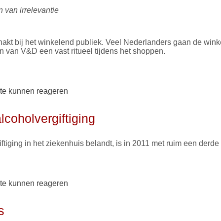
 van irrelevantie
hakt bij het winkelend publiek. Veel Nederlanders gaan de winkel 
 van V&D een vast ritueel tijdens het shoppen.
lopen van V&D ontzettend missen’
te kunnen reageren
coholvergiftiging
ftiging in het ziekenhuis belandt, is in 2011 met ruim een derde
alcoholvergiftiging
te kunnen reageren
s