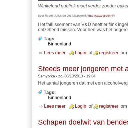
Winkelend publiek moet verder zonder baken
door Rudolf Julius en Jos Maalderink (
http://www.speld.nl/
)
Het faillissement van V&D heeft er flink inge
ontzettend missen. Voor hen was het negeren
Tags:
Binnenland
Lees meer
over ‘Ik ga het straal voorbij
Login
of
registreer
om 
Steeds meer jongeren met al
Semyorka
- zo, 03/10/2013 - 19:04
Het aantal jongeren dat met een alcoholvergi
Tags:
Binnenland
Lees meer
over Steeds meer jongeren met 
Login
of
registreer
om 
Schapen doelwit van bende