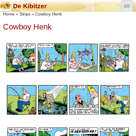
Overslaan en naar de algemene inhoud gaan
Skip to search
toggle
De Kibitzer
U bent hier
Home
»
Strips
»
Cowboy Henk
Cowboy Henk