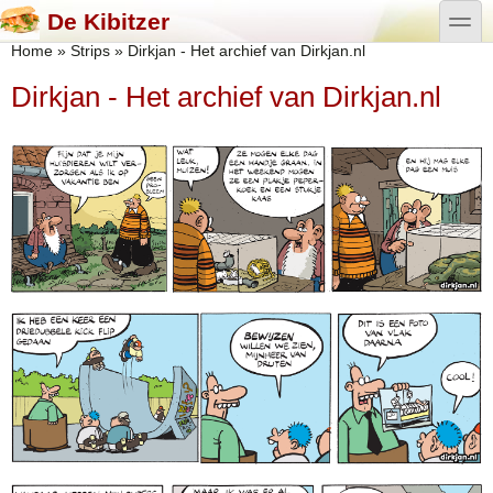
Overslaan en naar de algemene inhoud gaan
Skip to search
toggle
De Kibitzer
U bent hier
Home
»
Strips
»
Dirkjan - Het archief van Dirkjan.nl
Dirkjan - Het archief van Dirkjan.nl