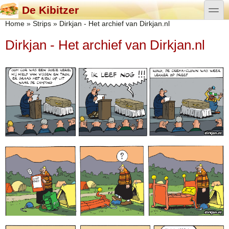
Overslaan en naar de algemene inhoud gaan
Skip to search
toggle
De Kibitzer
U bent hier
Home
»
Strips
»
Dirkjan - Het archief van Dirkjan.nl
Dirkjan - Het archief van Dirkjan.nl