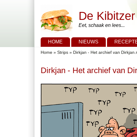
Overslaan en naar de algemene inhoud gaan
Skip to search
De Kibitzer
Eet, schaak en lees...
Hoofdmenu
HOME
NIEUWS
RECEPT
U bent hier
Home
»
Strips
»
Dirkjan - Het archief van Dirkjan.
Dirkjan - Het archief van Dir