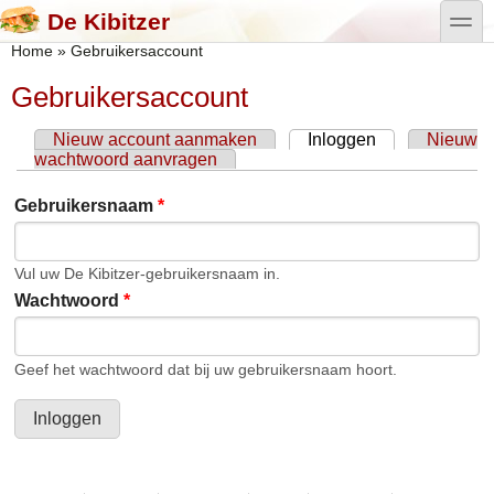
Overslaan en naar de algemene inhoud gaan
Skip to search
toggle
De Kibitzer
U bent hier
Home
»
Gebruikersaccount
Gebruikersaccount
Nieuw account aanmaken
Inloggen
(actieve
Nieuw
Primaire tabs
wachtwoord aanvragen
tabblad)
Gebruikersnaam
*
Vul uw De Kibitzer-gebruikersnaam in.
Wachtwoord
*
Geef het wachtwoord dat bij uw gebruikersnaam hoort.