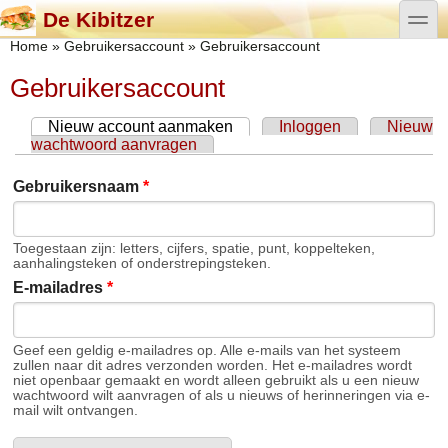
Overslaan en naar de algemene inhoud gaan
Skip to search
toggle
De Kibitzer
U bent hier
Home
»
Gebruikersaccount
»
Gebruikersaccount
Gebruikersaccount
Nieuw account aanmaken
(actieve tabblad)
Inloggen
Nieuw
Primaire tabs
wachtwoord aanvragen
Gebruikersnaam
*
Toegestaan zijn: letters, cijfers, spatie, punt, koppelteken,
aanhalingsteken of onderstrepingsteken.
E-mailadres
*
Geef een geldig e-mailadres op. Alle e-mails van het systeem
zullen naar dit adres verzonden worden. Het e-mailadres wordt
niet openbaar gemaakt en wordt alleen gebruikt als u een nieuw
wachtwoord wilt aanvragen of als u nieuws of herinneringen via e-
mail wilt ontvangen.